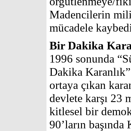
örgütlenmeye/fikir
Madencilerin mil
mücadele kaybedi
Bir Dakika Kara
1996 sonunda “Sür
Dakika Karanlık”
ortaya çıkan karan
devlete karşı 23 m
kitlesel bir demo
90’ların başında