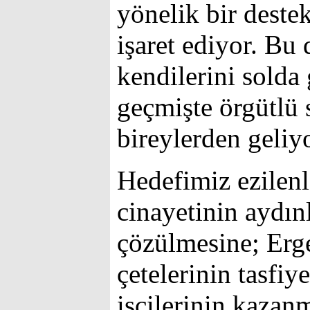
yönelik bir deste
işaret ediyor. Bu 
kendilerini solda
geçmişte örgütlü 
bireylerden geliyo
Hedefimiz ezilenl
cinayetinin aydın
çözülmesine; Erge
çetelerinin tasfi
işçilerinin kazan