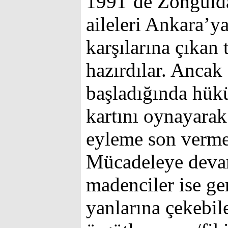
1991’de Zongulda
aileleri Ankara’y
karşılarına çıkan
hazırdılar. Ancak
başladığında hükü
kartını oynayarak 
eyleme son vermey
Mücadeleye deva
madenciler ise ger
yanlarına çekebil