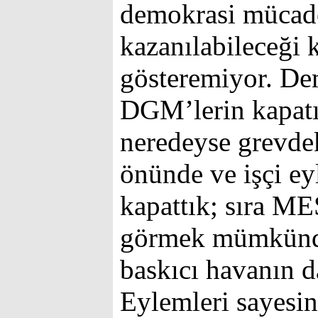
demokrasi mücade
kazanılabileceği
gösteremiyor. Dem
DGM’lerin kapat
neredeyse grevdek
önünde ve işçi e
kapattık; sıra ME
görmek mümkündü
baskıcı havanın d
Eylemleri sayesin