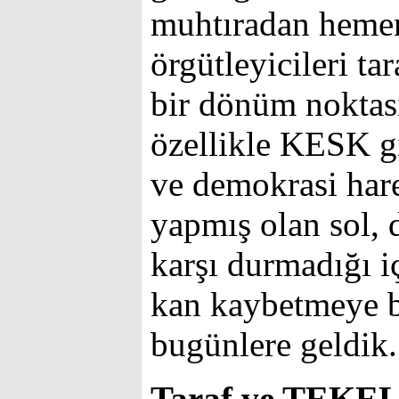
muhtıradan hemen
örgütleyicileri ta
bir dönüm noktası
özellikle KESK g
ve demokrasi hare
yapmış olan sol, 
karşı durmadığı i
kan kaybetmeye b
bugünlere geldik.
Taraf ve TEKE