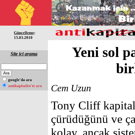
Güncelleme
:
15.03.2010
Yeni sol p
Site içi arama
bir
google'da ara
Cem Uzun
antikapitalist'te ara
Tony Cliff kapita
çürüdüğünü ve ça
kolay, ancak sist