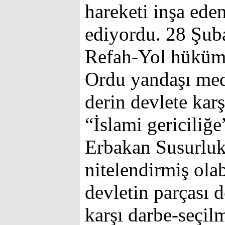
hareketi inşa ede
ediyordu. 28 Şuba
Refah-Yol hüküme
Ordu yandaşı med
derin devlete ka
“İslami gericiliğ
Erbakan Susurluk’
nitelendirmiş olab
devletin parçası 
karşı darbe-seçil