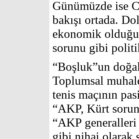
Günümüzde ise C
bakışı ortada. Do
ekonomik olduğu 
sorunu gibi politi
“Boşluk”un doğal 
Toplumsal muhale
tenis maçının pas
“AKP, Kürt sorun
“AKP generalleri
gibi nihai olarak