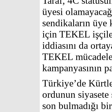
Taraf, 4C statüsün
üyesi olamayacağı
sendikaların üye 
için TEKEL işçile
iddiasını da orta
TEKEL mücadeles
kampanyasının pa
Türkiye’de Kürtle
ordunun siyasete 
son bulmadığı bir