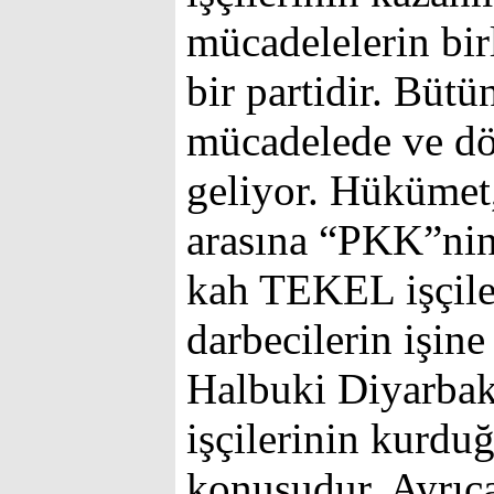
mücadelelerin birl
bir partidir. Bütü
mücadelede ve d
geliyor. Hükümet
arasına “PKK”nin 
kah TEKEL işçile
darbecilerin işine
Halbuki Diyarba
işçilerinin kurdu
konusudur. Ayrıca