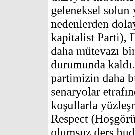
geleneksel solun
nedenlerden dola
kapitalist Parti),
daha mütevazı bi
durumunda kaldı.
partimizin daha b
senaryolar etraf
koşullarla yüzleşm
Respect (Hoşgörü
olumsuz ders budu