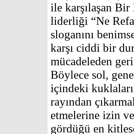
ile karşılaşan Bir
liderliği “Ne Ref
sloganını benims
karşı ciddi bir du
mücadeleden geri
Böylece sol, gene
içindeki kuklala
rayından çıkarmal
etmelerine izin v
gördüğü en kitle