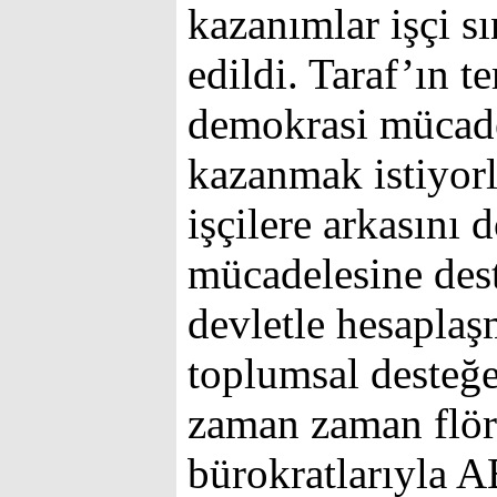
kazanımlar işçi sı
edildi. Taraf’ın t
demokrasi mücade
kazanmak istiyor
işçilere arkasını
mücadelesine dest
devletle hesaplaş
toplumsal desteğe 
zaman zaman flört
bürokratlarıyla A